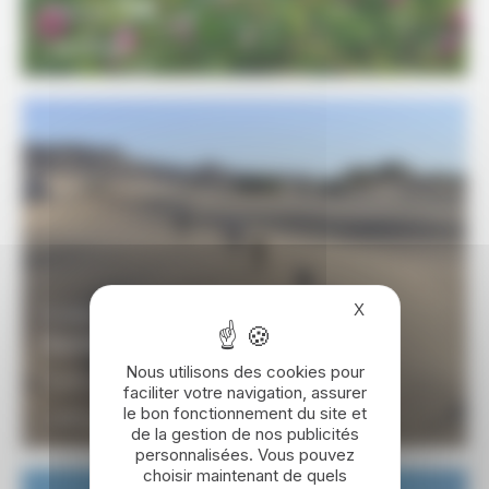
730€
À partir de
DÉCOUVRIR
Masquer le band
X
8 JOURS / 7 NUITS
Randonnée dans le sud marocain
Nous utilisons des cookies pour
880€
À partir de
faciliter votre navigation, assurer
le bon fonctionnement du site et
DÉCOUVRIR
de la gestion de nos publicités
personnalisées. Vous pouvez
choisir maintenant de quels